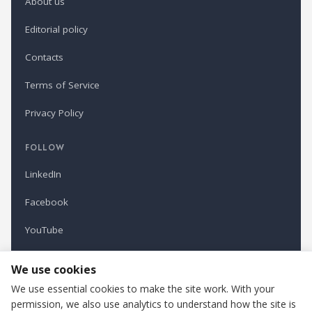
About us
Editorial policy
Contacts
Terms of Service
Privacy Policy
FOLLOW
LinkedIn
Facebook
YouTube
Newsletter
We use cookies
We use essential cookies to make the site work. With your
permission, we also use analytics to understand how the site is
Refindustry is published by Business Marketing OÜ, Estonia.