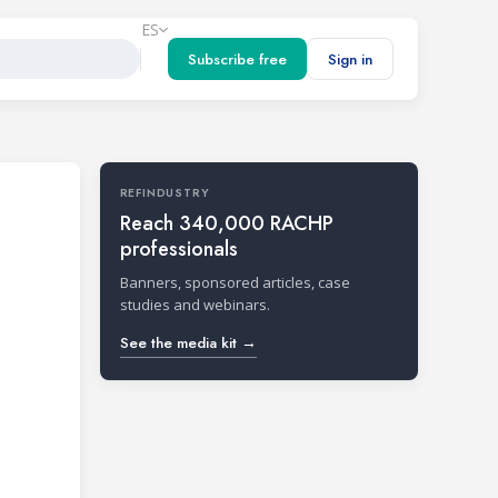
ES
Subscribe free
Sign in
REFINDUSTRY
Reach 340,000 RACHP
professionals
Banners, sponsored articles, case
studies and webinars.
See the media kit →