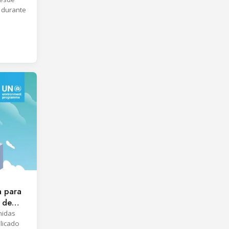
 durante
ivo para
a para
o de
nidas
licado