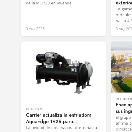
exteri
de la MOP38 en Rwanda.
CVT9 c
La gama
módulos
hasta 4,
3 Aug 2026
3 Aug 20
REFRIGE
Enex a
CHILLERS
sus ing
Carrier actualiza la enfriadora
natura
El grupo
AquaEdge 19XR para
afirma q
refrigerantes de bajo GWP
La unidad de dos etapas ofrece hasta
climátic