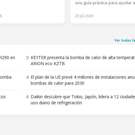
una guía práctica para ayudar a
s de CO2 equivalente en 2025.
países en desarrollo a converti
inventarios de sustancias que 
6
20 Jul 2026
capa de ozono y bancos de HF
Planes de Acción Nacionales op
y con costos para la gestión de
refrigerantes durante todo el ci
Ver todas l
2
 R290 en
KEYTER presenta la bomba de calor de alta temperat
ARION eco KZTB
4
 bomba
El plan de la UE prevé 4 millones de instalaciones anu
bombas de calor para 2030
6
tos
Daikin descubre que Tokio, Japón, lidera a 12 ciudade
uso diario de refrigeración