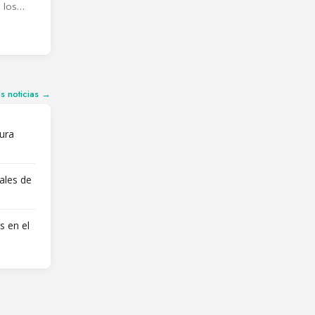
 los
r
agotan la
C en
erativos
clo
as noticias →
ura
ales de
s en el