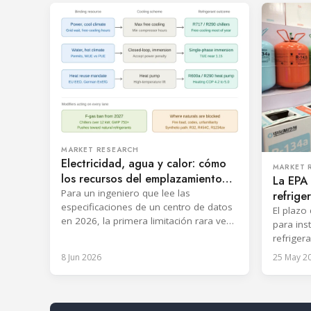
MARKET RESEARCH
Electricidad, agua y calor: cómo
MARKET 
los recursos del emplazamiento
La EPA 
determinan el refrigerante en un
Para un ingeniero que lee las
refrig
centro de datos
especificaciones de un centro de datos
divide 
El plazo
en 2026, la primera limitación rara vez
refrige
para ins
es la carga térmica. Es si el
refriger
emplazamiento dispone de la
refriger
8 Jun 2026
25 May 2
electricidad, el agua y un uso para el
enero de
calor rechazado necesarios para
de 2032.
operar un determinado sistema de
al presi
refrigeración. La tecnología de
Oval, el