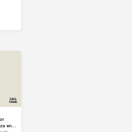
or
nza en
P
desde