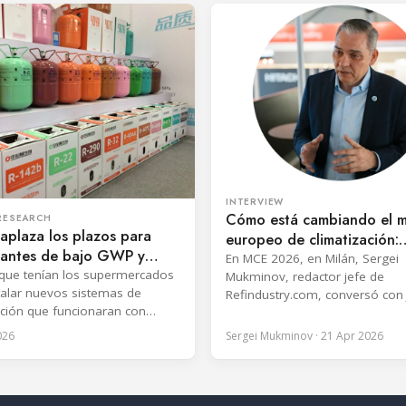
INTERVIEW
Cómo está cambiando el 
RESEARCH
aplaza los plazos para
europeo de climatización:
erantes de bajo GWP y
conversación con Jens von
En MCE 2026, en Milán, Sergei
a la industria de
 que tenían los supermercados
de Johnson Controls
Mukminov, redactor jefe de
ración de EE. UU.
talar nuevos sistemas de
Refindustry.com, conversó con
ación que funcionaran con
Ebbe, director general de equi
antes de bajo GWP era el 1 de
climatización para EMEA en Jo
026
Sergei Mukminov · 21 Apr 2026
 2027. Ahora es el 1 de enero
Controls. La conversación abor
 El 21 de mayo de 2026, junto
años de cambios en el mercad
dente Trump en el Despacho
su liderazgo, desde la acelerac
 administrador de la EPA, Lee
transición hacia los refrigerant