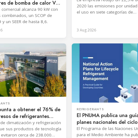
ores de bomba de calor VRF
2020 las emisiones por unidad
on R32
 comercial alcanza 90 kW con
el uso en siete categorías de
 combinados, un SCOP de
productos, superando su objet
9 y un SEER de hasta 8,6.
2030.
26
3 Aug 2026
RANTS
punta a obtener el 76% de
REFRIGERANTS
El PNUMA publica una guí
resos de refrigerantes
planes nacionales del cicl
les en 2028
 de climatización y refrigeración
vida de los refrigerantes
El Programa de las Naciones U
ue sus productos de tecnología
para el Medio Ambiente ha pub
a evitaron cerca de 238.000