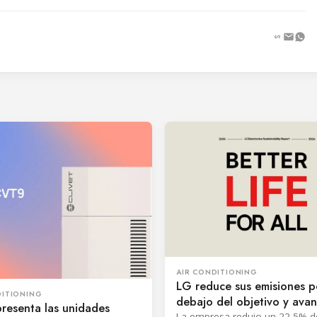
AIR CONDITIONING
LG reduce sus emisiones p
DITIONING
debajo del objetivo y ava
presenta las unidades
refrigerantes de bajo GW
La empresa redujo un 22,5% 