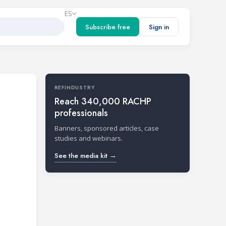
ES
Subscribe free
Sign in
REFINDUSTRY
Reach 340,000 RACHP
professionals
Banners, sponsored articles, case
studies and webinars.
See the media kit →