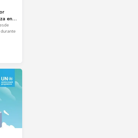
or
nza en
P
desde
 durante
ivo para