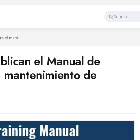
Search
UNEP y AREA publican el Manual de formación para el mantenimiento de refrigerantes
lican el Manual de
l mantenimiento de