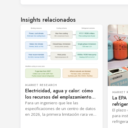
Insights relacionados
MARKET RESEARCH
Electricidad, agua y calor: cómo
MARKET 
los recursos del emplazamiento
La EPA 
determinan el refrigerante en un
Para un ingeniero que lee las
refrig
centro de datos
especificaciones de un centro de datos
divide 
El plazo
en 2026, la primera limitación rara vez
refrige
para ins
es la carga térmica. Es si el
refriger
emplazamiento dispone de la
refriger