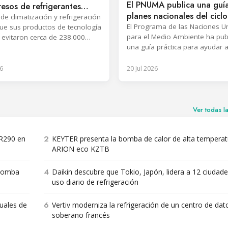
El PNUMA publica una guí
resos de refrigerantes
planes nacionales del cicl
les en 2028
 de climatización y refrigeración
vida de los refrigerantes
El Programa de las Naciones U
ue sus productos de tecnología
para el Medio Ambiente ha pub
a evitaron cerca de 238.000
una guía práctica para ayudar a
s de CO2 equivalente en 2025.
países en desarrollo a converti
inventarios de sustancias que 
6
20 Jul 2026
capa de ozono y bancos de HF
Planes de Acción Nacionales op
y con costos para la gestión de
refrigerantes durante todo el ci
Ver todas l
2
 R290 en
KEYTER presenta la bomba de calor de alta temperat
ARION eco KZTB
4
 bomba
Daikin descubre que Tokio, Japón, lidera a 12 ciudade
uso diario de refrigeración
6
nuales de
Vertiv moderniza la refrigeración de un centro de dat
soberano francés