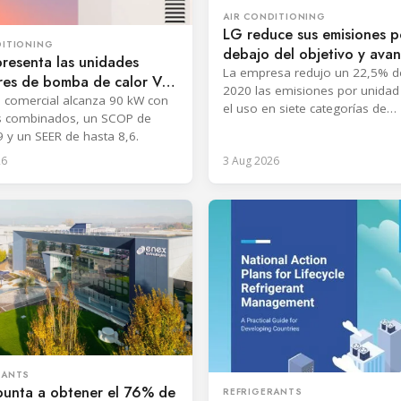
AIR CONDITIONING
LG reduce sus emisiones p
DITIONING
debajo del objetivo y ava
presenta las unidades
refrigerantes de bajo GW
La empresa redujo un 22,5% 
ores de bomba de calor VRF
2020 las emisiones por unidad
on R32
 comercial alcanza 90 kW con
el uso en siete categorías de
 combinados, un SCOP de
productos, superando su objet
9 y un SEER de hasta 8,6.
2030.
26
3 Aug 2026
RANTS
punta a obtener el 76% de
REFRIGERANTS