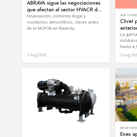
ABRAVA sigue las negociaciones
que afectan al sector HVACR de
Brasil
AIR CON
Financiación, comercio ilegal y
Clivet 
monitoreo atmosférico, claves antes
exteri
de la MOP38 en Rwanda.
CVT9 c
La gama
módulos
hasta 4,
3 Aug 2026
3 Aug 20
REFRIGE
Enex a