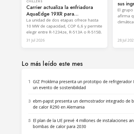
CHILLERS
sus ing
Carrier actualiza la enfriadora
natura
El grupo
AquaEdge 19XR para
afirma q
refrigerantes de bajo GWP
La unidad de dos etapas ofrece hasta
climátic
10 MW de capacidad, COP 6,6 y permite
tonelada
elegir entre R-1234ze, R-513A o R-515B.
31 Jul 2026
28 Jul 202
Lo más leído este mes
1
GIZ Proklima presenta un prototipo de refrigerador
un evento de sostenibilidad
3
ebm-papst presenta un demostrador integrado de
de calor R290 en Alemania
5
El plan de la UE prevé 4 millones de instalaciones a
bombas de calor para 2030