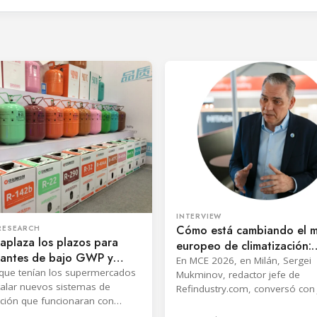
INTERVIEW
Cómo está cambiando el 
RESEARCH
aplaza los plazos para
europeo de climatización:
erantes de bajo GWP y
conversación con Jens von
En MCE 2026, en Milán, Sergei
a la industria de
 que tenían los supermercados
de Johnson Controls
Mukminov, redactor jefe de
ración de EE. UU.
talar nuevos sistemas de
Refindustry.com, conversó con
ación que funcionaran con
Ebbe, director general de equi
antes de bajo GWP era el 1 de