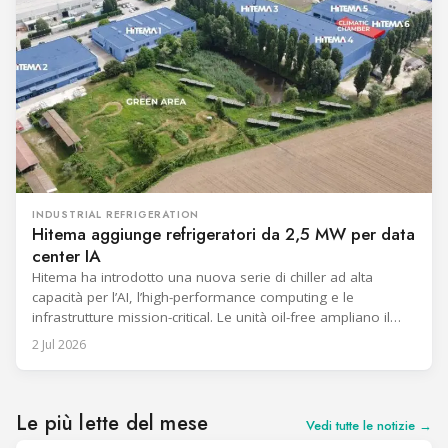
INDUSTRIAL REFRIGERATION
Hitema aggiunge refrigeratori da 2,5 MW per data
center IA
Hitema ha introdotto una nuova serie di chiller ad alta
capacità per l’AI, l’high-performance computing e le
infrastrutture mission-critical. Le unità oil-free ampliano il
portafoglio esistente dell’azienda per il raffreddamento dei
2 Jul 2026
data center e forniscono capacità di raffreddamento fino a
2,5 MW (710 RT) per unità. La serie supporta architetture di
raffreddamento direct-to-chip e liquid-to-liquid.
Le più lette del mese
Vedi tutte le notizie →