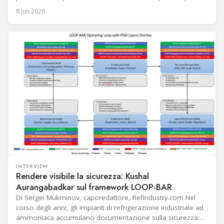
un impiego per il calore ceduto necessari a far funzionare
8 Jun 2026
un determinato sistema di raffreddamento. La tecnologia di
raffreddamento, e con essa il refrigerante,
INTERVIEW
Rendere visibile la sicurezza: Kushal
Aurangabadkar sul framework LOOP-BAR
Di Sergei Mukminov, caporedattore, Refindustry.com Nel
corso degli anni, gli impianti di refrigerazione industriale ad
ammoniaca accumulano documentazione sulla sicurezza: