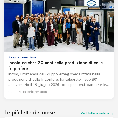
ARNEG · PARTNER
Incold celebra 30 anni nella produzione di celle
frigorifere
Incold, un’azienda del Gruppo Arneg specializzata nella
produzione di celle frigorifere, ha celebrato il suo 30°
anniversario il 19 giugno 2026 con dipendenti, partner e le
loro famiglie. L’Amministratore Delegato Filippo Finco ha
Commercial Refrigeration
affermato che due progetti sono stati particolarmente
significativi nello sviluppo dell’azienda: il suo primo centro di
distribuzione per la catena di supermercati
Le più lette del mese
Vedi tutte le notizie →