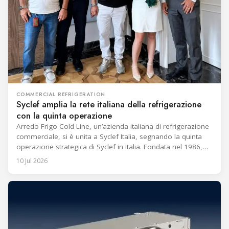
COMMERCIAL REFRIGERATION
Syclef amplia la rete italiana della refrigerazione
con la quinta operazione
Arredo Frigo Cold Line, un’azienda italiana di refrigerazione
commerciale, si è unita a Syclef Italia, segnando la quinta
operazione strategica di Syclef in Italia. Fondata nel 1986,
l’azienda impiega quasi 60 persone e manterrà il team di
10 Jul 2026
gestione esistente. Con sede nella regione italiana del
Piemonte, Arredo Frigo Cold Line fornisce, installa, esegue
la manutenzione