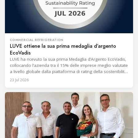
COMMERCIAL REFRIGERATION
LUVE ottiene la sua prima medaglia d’argento
EcoVadis
LUVE ha ricevuto la sua prima Medaglia d’Argento EcoVadis,
collocando l’azienda tra il 15% delle imprese meglio valutate
a livello globale dalla piattaforma di rating della sostenibilità.
Annunciato il 13 luglio 2026, il riconoscimento segna un
23 Jul 2026
miglioramento delle performance di sostenibilità
dell’azienda. La Medaglia d’Argento segue tre consecutive
Medaglie di Bronzo EcoVadis ottenute dal 2021.