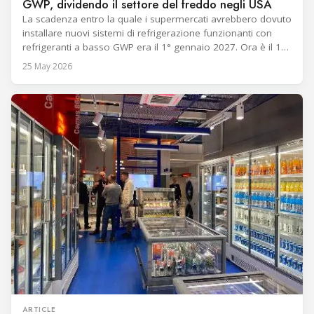
GWP, dividendo il settore del freddo negli USA
La scadenza entro la quale i supermercati avrebbero dovuto
installare nuovi sistemi di refrigerazione funzionanti con
refrigeranti a basso GWP era il 1° gennaio 2027. Ora è il 1°
gennaio 2032. Il 21 maggio 2026, nello Studio Ovale
25 May 2026
insieme al presidente Trump, l’amministratore dell’EPA Lee
Zeldin ha annunciato le revisioni definitive del Technology
Transitions Rule
ARTICLE