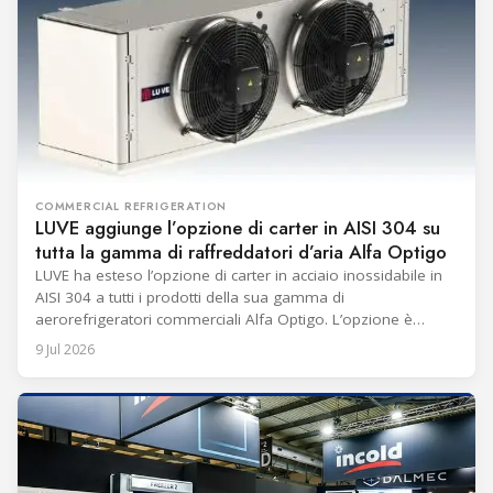
COMMERCIAL REFRIGERATION
LUVE aggiunge l’opzione di carter in AISI 304 su
tutta la gamma di raffreddatori d’aria Alfa Optigo
LUVE ha esteso l’opzione di carter in acciaio inossidabile in
AISI 304 a tutti i prodotti della sua gamma di
aerorefrigeratori commerciali Alfa Optigo. L’opzione è
destinata ad aumentare la durata e l’idoneità per ambienti
9 Jul 2026
impegnativi. Il carter in acciaio inossidabile è ora disponibile
anche per le unità cubiche Alfa Optigo FMC per tutte le