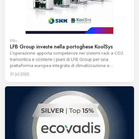
CO₂
LFB Group investe nella portoghese KoolSys
L’operazione apporta competenze nei sistemi rack a CO2
transcritica e sostiene i piani di LFB Group per una
piattaforma europea integrata di climatizzazione e
refrigerazione.
31 Jul 2026