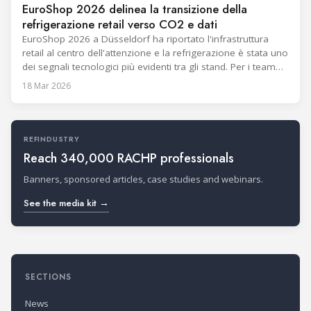
EuroShop 2026 delinea la transizione della
refrigerazione retail verso CO2 e dati
EuroShop 2026 a Düsseldorf ha riportato l'infrastruttura
retail al centro dell'attenzione e la refrigerazione è stata uno
dei segnali tecnologici più evidenti tra gli stand. Per i team
della refrigerazione commerciale, il messaggio è stato
18 Mar 2026
concreto: i retailer desiderano soluzioni che riducano
l'impatto climatico offrendo al contempo risultati misurabili
nell'operatività quotidiana. La CO2 ha continuato
REFINDUSTRY
Reach 340,000 RACHP professionals
Banners, sponsored articles, case studies and webinars.
See the media kit →
SECTIONS
News