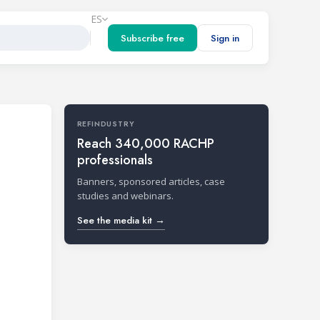
ES
Subscribe free
Sign in
REFINDUSTRY
Reach 340,000 RACHP
professionals
Banners, sponsored articles, case
studies and webinars.
See the media kit →