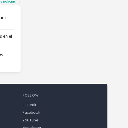
as noticias →
ura
s en el
os
FOLLOW
LinkedIn
Facebook
YouTube
Newsletter