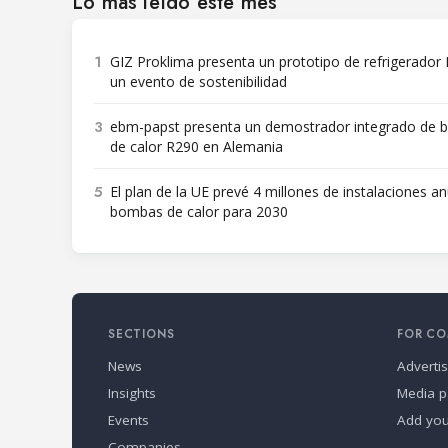
Lo más leído este mes
1
GIZ Proklima presenta un prototipo de refrigerador
un evento de sostenibilidad
3
ebm-papst presenta un demostrador integrado de
de calor R290 en Alemania
5
El plan de la UE prevé 4 millones de instalaciones a
bombas de calor para 2030
SECTIONS
FOR CO
News
Adverti
Insights
Media p
Events
Add yo
Companies