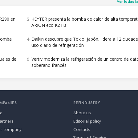
Ver todas l
2
 R290 en
KEYTER presenta la bomba de calor de alta temperat
ARION eco KZTB
4
 bomba
Daikin descubre que Tokio, Japón, lidera a 12 ciudade
uso diario de refrigeración
6
nuales de
Vertiv moderniza la refrigeración de un centro de dat
soberano francés
MPANIES
REFINDUSTRY
se
About us
artners
Editorial policy
ur company
Contacts
Terms of Service