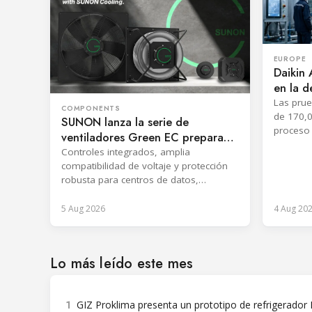
EUROPE
Daikin 
en la d
Las prue
COMPONENTS
de 170,
SUNON lanza la serie de
proceso 
ventiladores Green EC preparada
PFAS del
para ErP 2026
Controles integrados, amplia
compatibilidad de voltaje y protección
robusta para centros de datos,
refrigeración y sistemas industriales.
5 Aug 2026
4 Aug 20
Lo más leído este mes
1
GIZ Proklima presenta un prototipo de refrigerador