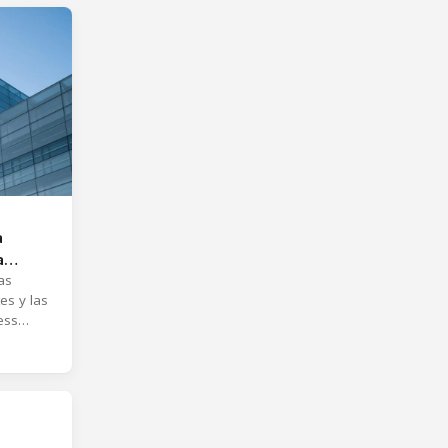
a
a
ción
as
es y las
ess