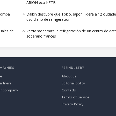
ARION eco KZTB
4
 bomba
Daikin descubre que Tokio, Japón, lidera a 12 ciudade
uso diario de refrigeración
6
nuales de
Vertiv moderniza la refrigeración de un centro de dat
soberano francés
MPANIES
REFINDUSTRY
se
About us
artners
Editorial policy
ur company
Contacts
Terms of Service
Privacy Policy