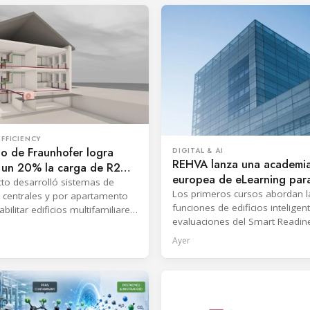
FFICIENCY
o de Fraunhofer logra
DIGITAL & AI
REHVA lanza una academi
r un 20% la carga de R290
europea de eLearning par
bas de calor
cto desarrolló sistemas de
profesionales de climatiza
Los primeros cursos abordan l
centrales y por apartamento
funciones de edificios inteligent
bilitar edificios multifamiliares
evaluaciones del Smart Readin
 un enfoque de seguridad con
Indicator, y también se prepara
te ventilada.
Ayer
formación sobre EPBD IV.