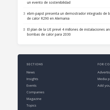
un evento de sostenibilidad
3
ebm-papst presenta un demostrador integrado de
de calor R290 en Alemania
5
El plan de la UE prevé 4 millones de instalaciones a
bombas de calor para 2030
SECTIONS
FOR CO
News
Adverti
Insights
Media p
Events
Add yo
Companies
Magazine
Topics