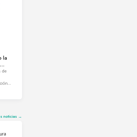
o la
s de
ción
ciales
 de la
as noticias →
ura