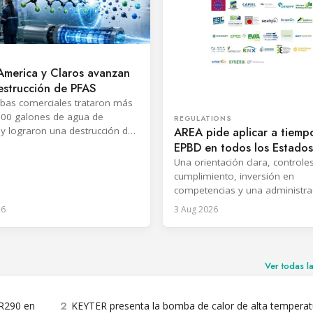
America y Claros avanzan
estrucción de PFAS
bas comerciales trataron más
000 galones de agua de
REGULATIONS
AREA pide aplicar a tiemp
y lograron una destrucción de
 99,99%, según las empresas.
EPBD en todos los Estados
miembros de la UE
Una orientación clara, controle
cumplimiento, inversión en
competencias y una administra
coordinada se consideran esen
26
3 Aug 2026
para materializar los beneficios
directiva.
Ver todas l
2
 R290 en
KEYTER presenta la bomba de calor de alta temperat