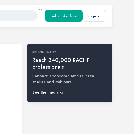
ES
Subscribe free
Sign in
REFINDUSTRY
Reach 340,000 RACHP
professionals
Banners, sponsored articles, case
studies and webinars.
See the media kit →