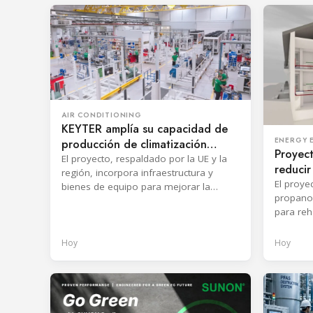
AIR CONDITIONING
KEYTER amplía su capacidad de
ENERGY E
producción de climatización
Proyect
industrial
El proyecto, respaldado por la UE y la
reduci
región, incorpora infraestructura y
en bom
El proye
bienes de equipo para mejorar la
propano 
eficiencia y acortar los tiempos de
para reha
respuesta de producción.
y validó
envolven
Hoy
Hoy