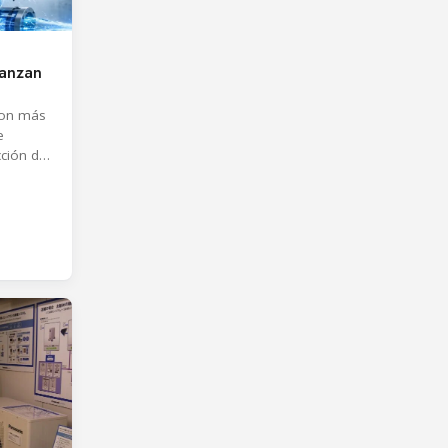
vanzan
ron más
e
cción de
presas.