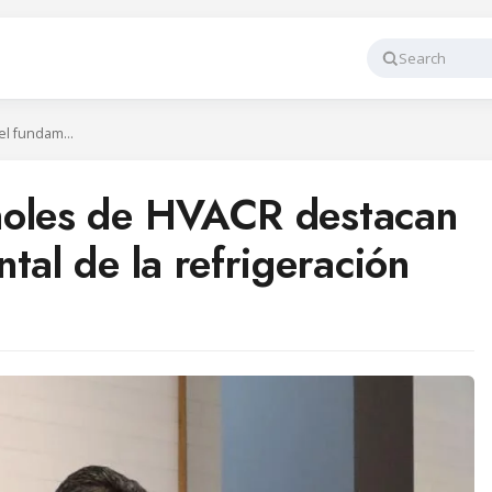
Search
Los grupos españoles de HVACR destacan el papel fundamental de la refrigeración
ñoles de HVACR destacan
tal de la refrigeración