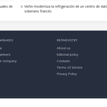
6
nuales de
Vertiv moderniza la refrigeración de un centro de dat
soberano francés
MPANIES
REFINDUSTRY
se
About us
artners
Editorial policy
ur company
Contacts
Terms of Service
Privacy Policy
ia.
Cookie settings