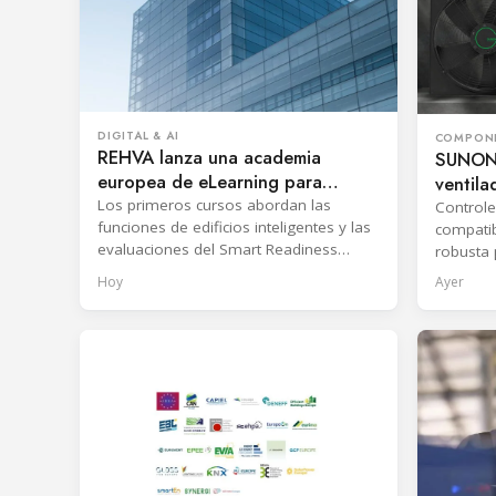
DIGITAL & AI
COMPON
REHVA lanza una academia
SUNON 
europea de eLearning para
ventil
profesionales de climatización
para E
Los primeros cursos abordan las
Controle
funciones de edificios inteligentes y las
compatib
evaluaciones del Smart Readiness
robusta 
Indicator, y también se prepara
refrigera
Hoy
Ayer
formación sobre EPBD IV.