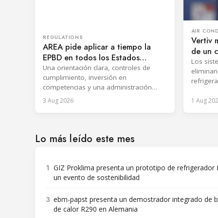
AIR CON
REGULATIONS
Vertiv 
AREA pide aplicar a tiempo la
de un 
EPBD en todos los Estados
francés
Los sist
miembros de la UE
Una orientación clara, controles de
eliminan
cumplimiento, inversión en
refriger
competencias y una administración
N+1, gar
coordinada se consideran esenciales
ininterr
3 Aug 2026
1 Aug 20
para materializar los beneficios de la
directiva.
Lo más leído este mes
1
GIZ Proklima presenta un prototipo de refrigerador
un evento de sostenibilidad
3
ebm-papst presenta un demostrador integrado de
de calor R290 en Alemania