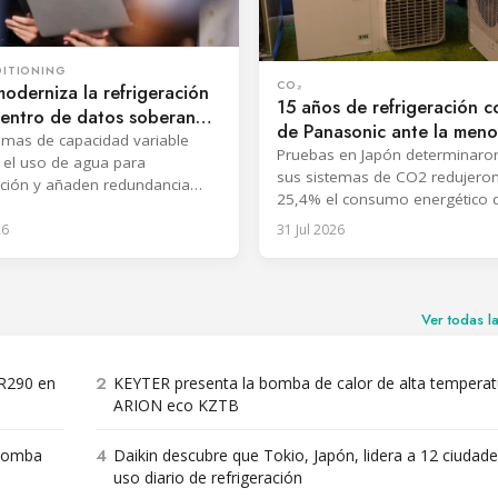
DITIONING
CO₂
moderniza la refrigeración
15 años de refrigeración 
centro de datos soberano
de Panasonic ante la meno
emas de capacidad variable
oferta de HFC en la UE
Pruebas en Japón determinaro
 el uso de agua para
sus sistemas de CO2 redujero
ación y añaden redundancia
25,4% el consumo energético d
antizando servicios
congeladores y un 67% las em
umpidos de nube y coubicación.
26
31 Jul 2026
totales de CO2 frente a unidad
inverter con R404A.
Ver todas l
2
 R290 en
KEYTER presenta la bomba de calor de alta temperat
ARION eco KZTB
4
 bomba
Daikin descubre que Tokio, Japón, lidera a 12 ciudade
uso diario de refrigeración