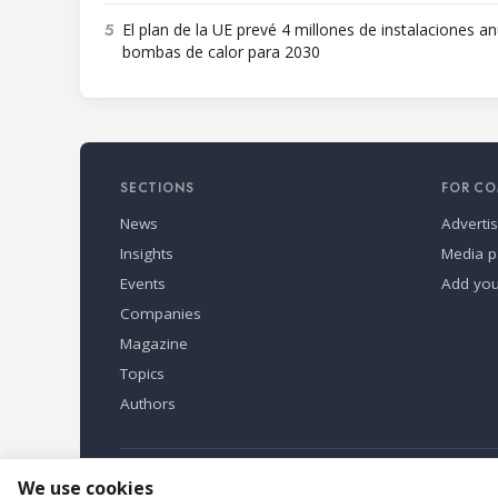
5
El plan de la UE prevé 4 millones de instalaciones a
bombas de calor para 2030
SECTIONS
FOR CO
News
Adverti
Insights
Media p
Events
Add yo
Companies
Magazine
Topics
Authors
Refindustry is published by Business Marketing OÜ, Eston
We use cookies