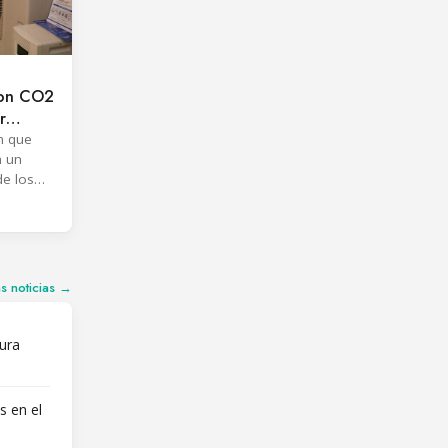
con CO2
r
n que
n un
e los
isiones
es
as noticias →
ura
s en el