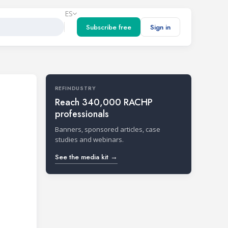
ES
Subscribe free
Sign in
REFINDUSTRY
Reach 340,000 RACHP
professionals
Banners, sponsored articles, case
studies and webinars.
See the media kit →