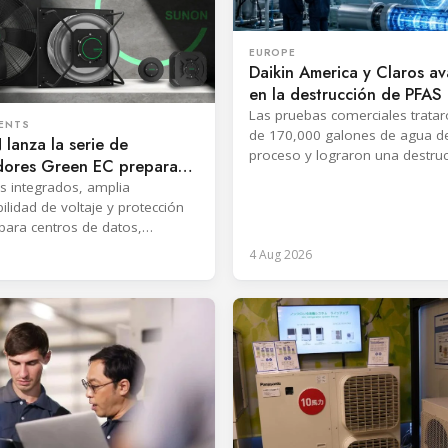
EUROPE
Daikin America y Claros a
en la destrucción de PFAS
Las pruebas comerciales trata
ENTS
de 170,000 galones de agua d
lanza la serie de
proceso y lograron una destru
adores Green EC preparada
PFAS del 99,99%, según las em
rP 2026
s integrados, amplia
ilidad de voltaje y protección
para centros de datos,
ción y sistemas industriales.
4 Aug 2026