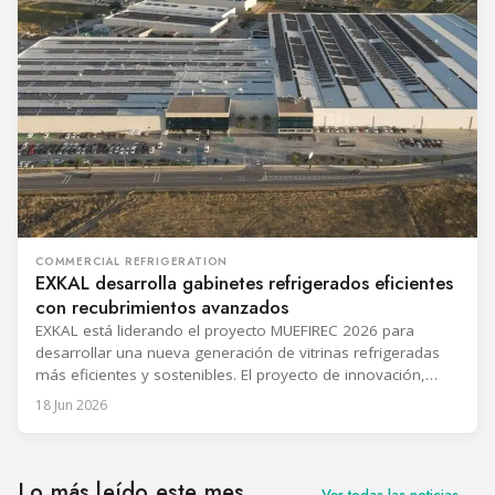
COMMERCIAL REFRIGERATION
EXKAL desarrolla gabinetes refrigerados eficientes
con recubrimientos avanzados
EXKAL está liderando el proyecto MUEFIREC 2026 para
desarrollar una nueva generación de vitrinas refrigeradas
más eficientes y sostenibles. El proyecto de innovación,
Vitrinas de Refrigeración Comercial Ultraeficientes mediante
18 Jun 2026
Recubrimientos Avanzados, se está llevando a cabo en
colaboración con GLS y LUREDERRA. El proyecto tiene como
objetivo reducir el consumo de energía en la refrigeración
Lo más leído este mes
Ver todas las noticias →