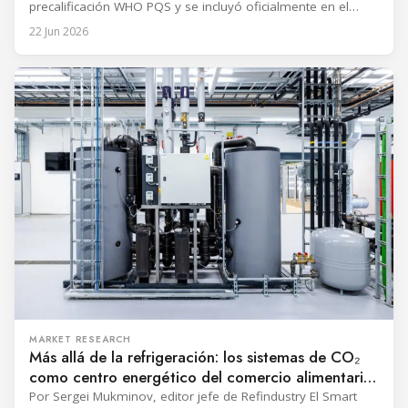
precalificación WHO PQS y se incluyó oficialmente en el
Catálogo de Dispositivos de Inmunización Precalificados de
22 Jun 2026
la OMS. El WHO IMD-PQS (programa de rendimiento, calidad
y seguridad de los dispositivos de inmunización) es la
referencia mundial para
MARKET RESEARCH
Más allá de la refrigeración: los sistemas de CO₂
como centro energético del comercio alimentario
moderno
Por Sergei Mukminov, editor jefe de Refindustry El Smart