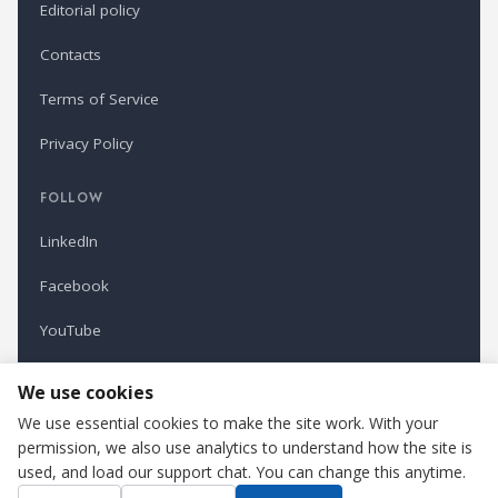
Editorial policy
Contacts
Terms of Service
Privacy Policy
FOLLOW
LinkedIn
Facebook
YouTube
Newsletter
We use cookies
We use essential cookies to make the site work. With your
permission, we also use analytics to understand how the site is
Refindustry is published by Business Marketing OÜ, Estonia.
used, and load our support chat. You can change this anytime.
Cookie settings