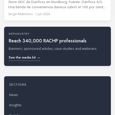
Store ADC de Danfoss en Nordborg. Fuente: Danfoss A/S.
Una tienda de conveniencia danesa cubrió el 100 por ciento
de su demanda de calefacción con calor residual de la
Sergei Mukminov · 1 Jun 2026
refrigeración durante el invierno más frío en más de una
década. A lo largo de dos años de
REFINDUSTRY
Reach 340,000 RACHP professionals
Banners, sponsored articles, case studies and webinars.
See the media kit →
SECTIONS
News
Insights