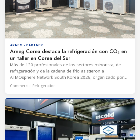
ARNEG · PARTNER
Arneg Corea destaca la refrigeración con CO₂ en
un taller en Corea del Sur
Más de 130 profesionales de los sectores minorista, de
refrigeración y de la cadena de frío asistieron a
ATMOsphere Network South Korea 2026, organizado por
Arneg Korea con ATMOsphere el 25 de junio. El evento
Commercial Refrigeration
abordó las tendencias mundiales de los refrigerantes
naturales, la legislación surcoreana y las aplicaciones
comerciales de refrigeración con CO2. Sungkyu