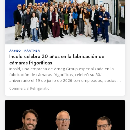
ARNEG · PARTNER
Incold celebra 30 años en la fabricación de
cámaras frigoríficas
Incold, una empresa de Arneg Group especializada en la
fabricación de cámaras frigoríficas, celebró su 30.º
aniversario el 19 de junio de 2026 con empleados, socios y
sus familias. El CEO Filippo Finco dijo que dos proyectos
Commercial Refrigeration
fueron particularmente significativos en el desarrollo de la
empresa: su primer centro de distribución para la cadena de