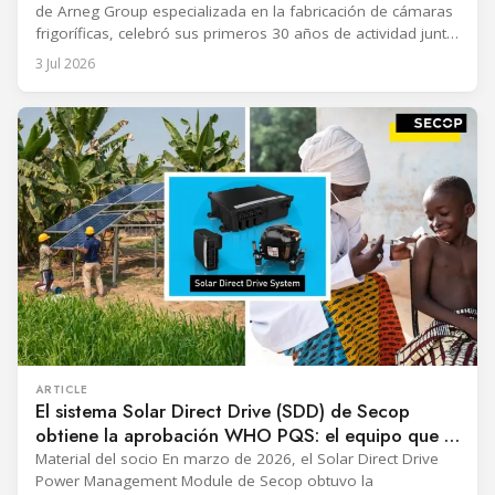
de Arneg Group especializada en la fabricación de cámaras
frigoríficas, celebró sus primeros 30 años de actividad junto
con sus empleados, socios y familiares. Fue un momento
3 Jul 2026
para compartir y expresar gratitud, concebido para
agradecer a todas las personas que, con su compromiso y
ARTICLE
El sistema Solar Direct Drive (SDD) de Secop
obtiene la aprobación WHO PQS: el equipo que lo
hizo posible
Material del socio En marzo de 2026, el Solar Direct Drive
Power Management Module de Secop obtuvo la