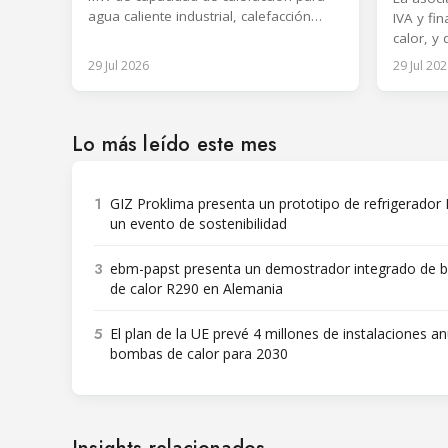
agua caliente industrial, calefacción
IVA y fi
urbana y recuperación de calor residual.
calor, y
calor res
29 Jul 2026
29 Jul 202
y centro
Lo más leído este mes
1
GIZ Proklima presenta un prototipo de refrigerador
un evento de sostenibilidad
3
ebm-papst presenta un demostrador integrado de
de calor R290 en Alemania
5
El plan de la UE prevé 4 millones de instalaciones a
bombas de calor para 2030