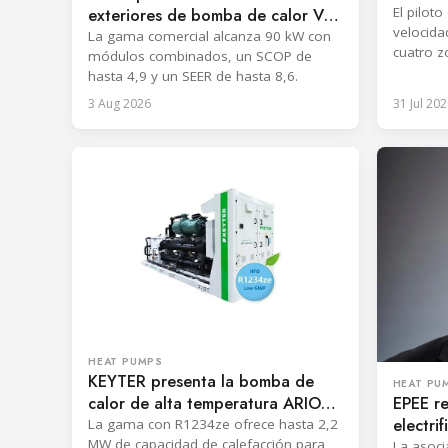
batería
exteriores de bomba de calor VRF
El pilot
velocida
CVT9 con R32
La gama comercial alcanza 90 kW con
cuatro z
módulos combinados, un SCOP de
evalúa e
hasta 4,9 y un SEER de hasta 8,6.
de carga
3 Aug 2026
31 Jul 202
HEAT PUMPS
KEYTER presenta la bomba de
HEAT PU
calor de alta temperatura ARION
EPEE re
eco KZTB
electri
La gama con R1234ze ofrece hasta 2,2
MW de capacidad de calefacción para
apoyo a
La asoci