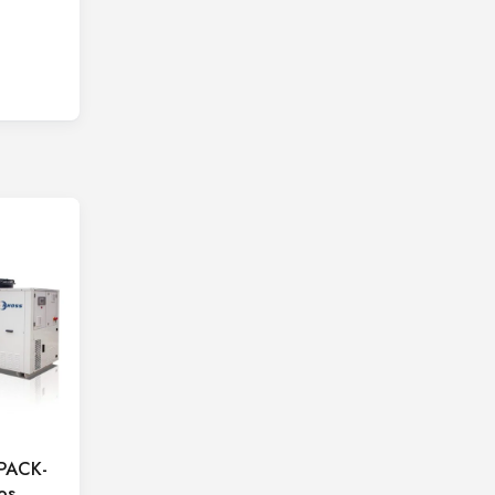
iPACK-
os