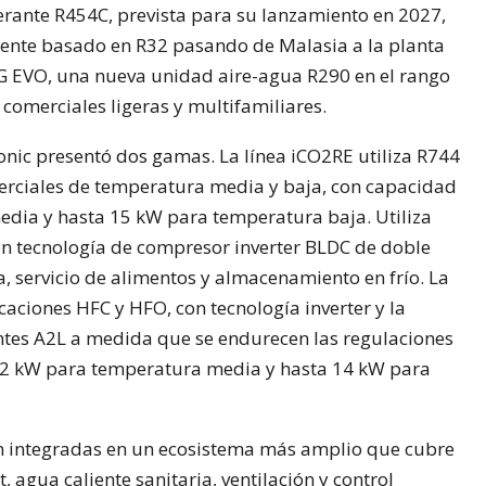
erante R454C, prevista para su lanzamiento en 2027,
lente basado en R32 pasando de Malasia a la planta
 EVO, una nueva unidad aire-agua R290 en el rango
comerciales ligeras y multifamiliares.
sonic presentó dos gamas. La línea iCO2RE utiliza R744
erciales de temperatura media y baja, con capacidad
dia y hasta 15 kW para temperatura baja. Utiliza
on tecnología de compresor inverter BLDC de doble
Ca, servicio de alimentos y almacenamiento en frío. La
aciones HFC y HFO, con tecnología inverter y la
ntes A2L a medida que se endurecen las regulaciones
42 kW para temperatura media y hasta 14 kW para
n integradas en un ecosistema más amplio que cubre
, agua caliente sanitaria, ventilación y control