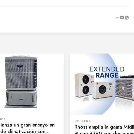
MPS
CHILLERS
 lanza un gran ensayo en
Rhoss amplía la gama Mid
 de climatización con
PI con R290 con dos nuev