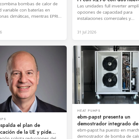
s
o combina bombas de calor de
tamaños
Las unidades full inverter amplí
d variable con baterías en
opciones de capacidad para
onas climáticas, mientras EPRI
instalaciones comerciales y
l potencial de desplazamiento
multifamiliares y renovaciones
 y reducción de emisiones.
energéticas.
6
31 Jul 2026
HEAT PUMPS
ebm-papst presenta un
MPS
demostrador integrado d
spalda el plan de
de calor R290 en Alemani
ebm-papst ha puesto en marc
ficación de la UE y pide
demostrador de bomba de calo
l sector
ación solicita reducciones del