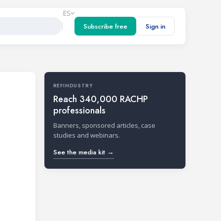
ES
Subscribe free
Sign in
REFINDUSTRY
Reach 340,000 RACHP
professionals
Banners, sponsored articles, case
studies and webinars.
See the media kit →