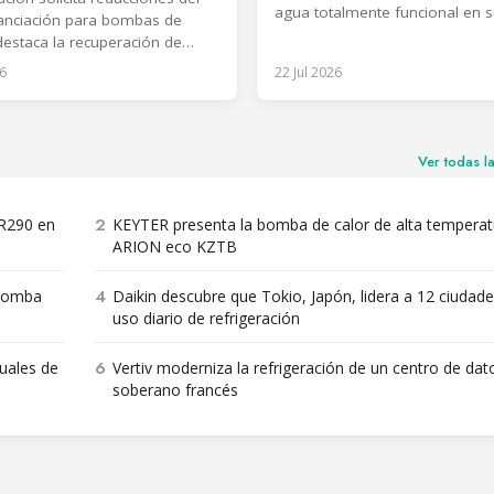
agua totalmente funcional en 
nanciación para bombas de
de Landshut, en Alemania. La 
 destaca la recuperación de
monobloc sirve como platafo
idual en refrigeración, industria
6
22 Jul 2026
referencia y desarrollo que inte
s de datos.
ventilador, el sistema de evapo
circuito de refrigeración y la ele
El sistema combina un ventilad
Ver todas l
un evaporador de
2
 R290 en
KEYTER presenta la bomba de calor de alta temperat
ARION eco KZTB
4
 bomba
Daikin descubre que Tokio, Japón, lidera a 12 ciudade
uso diario de refrigeración
6
nuales de
Vertiv moderniza la refrigeración de un centro de dat
soberano francés