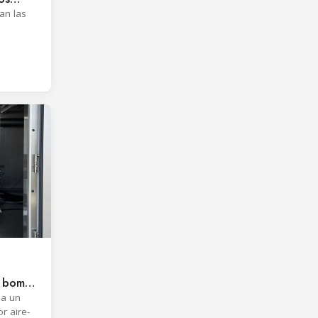
an las
e bomba
a
ha un
r aire-