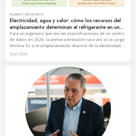
MARKET RESEARCH
Electricidad, agua y calor: cómo los recursos del
emplazamiento determinan el refrigerante en un
centro de datos
Para un ingeniero que lee las especificaciones de un centro
de datos en 2026, la primera limitación rara vez es la carga
térmica. Es si el emplazamiento dispone de la electricidad, el
agua y un uso para el calor rechazado necesarios para
8 Jun 2026
operar un determinado sistema de refrigeración. La
tecnología de refrigeración y, con ella,