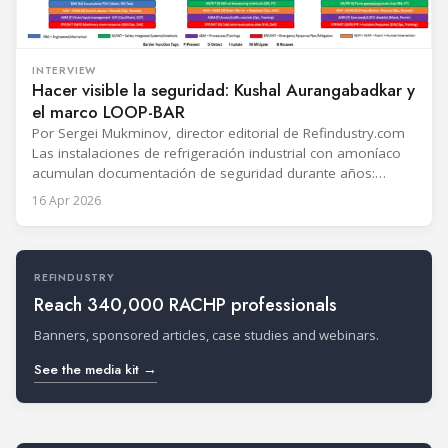
INTERVIEW
Hacer visible la seguridad: Kushal Aurangabadkar y
el marco LOOP-BAR
Por Sergei Mukminov, director editorial de Refindustry.com
Las instalaciones de refrigeración industrial con amoníaco
acumulan documentación de seguridad durante años:
P&IDs, procedimientos operativos estándar, listas de
16 Apr 2026
alarmas, planes de emergencia y registros de
mantenimiento. El problema no es que la información no
exista, sino que se encuentra en sistemas separados y rara
vez llega a
REFINDUSTRY
Reach 340,000 RACHP professionals
Banners, sponsored articles, case studies and webinars.
See the media kit →