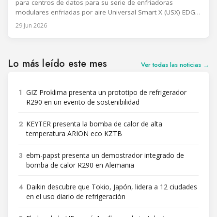
para centros de datos para su serie de enfriadoras
modulares enfriadas por aire Universal Smart X (USX) EDGE.
El modelo está diseñado para mejorar la eficiencia
29 Jun 2026
energética en aplicaciones de agua helada a alta
temperatura y acelerar la recuperación a plena capacidad de
enfriamiento después de
Lo más leído este mes
Ver todas las noticias →
1
GIZ Proklima presenta un prototipo de refrigerador
R290 en un evento de sostenibilidad
2
KEYTER presenta la bomba de calor de alta
temperatura ARION eco KZTB
3
ebm-papst presenta un demostrador integrado de
bomba de calor R290 en Alemania
4
Daikin descubre que Tokio, Japón, lidera a 12 ciudades
en el uso diario de refrigeración