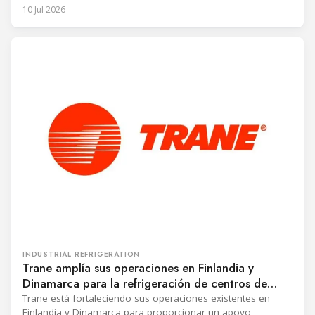
apoyar la exportación y el almacenamiento de proteínas
10 Jul 2026
animales con temperatura controlada de la región central
de Chile. Los túneles procesarán más de 10,500 toneladas
de alimentos congelados al año.
INDUSTRIAL REFRIGERATION
Trane amplía sus operaciones en Finlandia y
Dinamarca para la refrigeración de centros de
datos
Trane está fortaleciendo sus operaciones existentes en
Finlandia y Dinamarca para proporcionar un apoyo