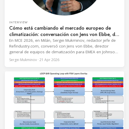
INTERVIEW
Cómo está cambiando el mercado europeo de
climatización: conversación con Jens von Ebbe, de
Johnson Controls
En MCE 2026, en Milán, Sergei Mukminov, redactor jefe de
Refindustry.com, conversó con Jens von Ebbe, director
general de equipos de climatización para EMEA en Johnson
Controls. La conversación aborda tres años de cambios en
Sergei Mukminov · 21 Apr 2026
el mercado bajo su liderazgo, desde la aceleración de la
transición hacia los refrigerantes naturales y el crecimiento
explosivo de