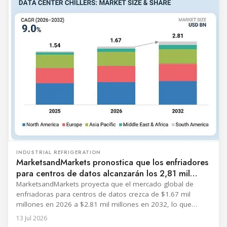
INDUSTRIAL REFRIGERATION
MarketsandMarkets pronostica que los enfriadores
para centros de datos alcanzarán los 2,81 mil
millones de dólares para 2032
MarketsandMarkets proyecta que el mercado global de
enfriadoras para centros de datos crezca de $1.67 mil
millones en 2026 a $2.81 mil millones en 2032, lo que
representa una tasa de crecimiento anual compuesta de
13 Jul 2026
9.0%. El pronóstico vincula la demanda con la expansión del