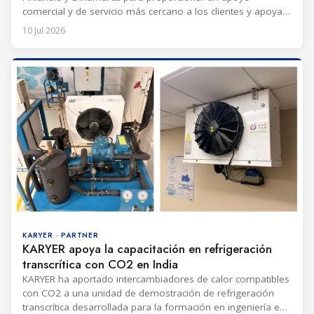
comercial y de servicio más cercano a los clientes y apoyar
un mayor desarrollo de centros de datos en la región
10 Jul 2026
nórdica. La empresa ofrecerá su portafolio de soluciones
de refrigeración para centros de datos, incluidos chillers,
manejadoras de aire y
KARYER · PARTNER
KARYER apoya la capacitación en refrigeración
transcrítica con CO2 en India
KARYER ha aportado intercambiadores de calor compatibles
con CO2 a una unidad de demostración de refrigeración
transcrítica desarrollada para la formación en ingeniería en