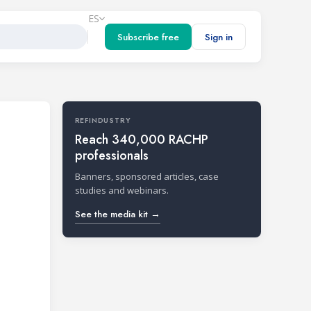
ES
Subscribe free
Sign in
REFINDUSTRY
Reach 340,000 RACHP
professionals
Banners, sponsored articles, case
studies and webinars.
See the media kit →