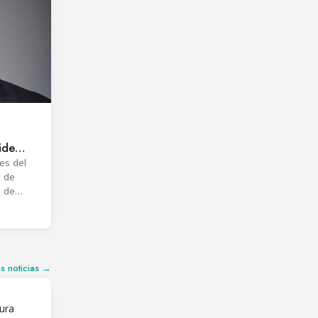
ide
es del
s de
n de
industria
as noticias →
ura