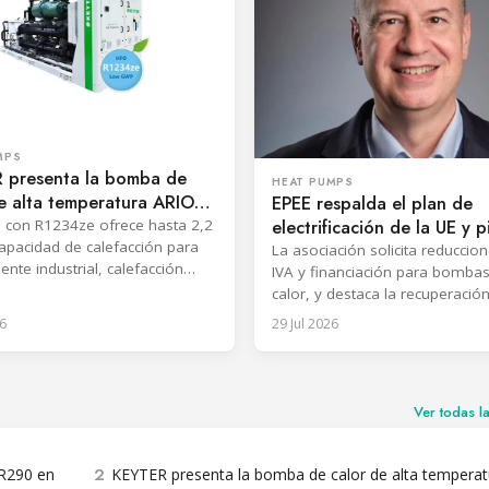
MPS
 presenta la bomba de
HEAT PUMPS
e alta temperatura ARION
EPEE respalda el plan de
TB
electrificación de la UE y p
 con R1234ze ofrece hasta 2,2
pacidad de calefacción para
apoyo al sector
La asociación solicita reduccion
ente industrial, calefacción
IVA y financiación para bomba
 recuperación de calor residual.
calor, y destaca la recuperació
calor residual en refrigeración, 
6
29 Jul 2026
y centros de datos.
Ver todas l
2
 R290 en
KEYTER presenta la bomba de calor de alta temperat