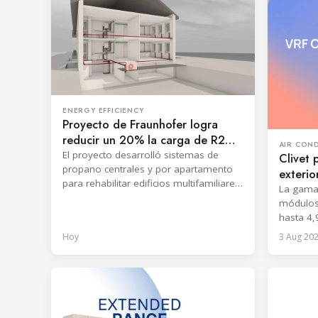
ENERGY EFFICIENCY
Proyecto de Fraunhofer logra
reducir un 20% la carga de R290
AIR CON
en bombas de calor
El proyecto desarrolló sistemas de
Clivet 
propano centrales y por apartamento
exteri
para rehabilitar edificios multifamiliares
CVT9 c
La gama
y validó un enfoque de seguridad con
módulos
envolvente ventilada.
hasta 4,
Hoy
3 Aug 20