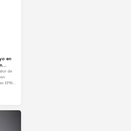
ayo en
on
alor de
 en
as EPRI
amiento
nes.