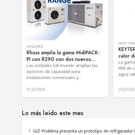
HEAT PU
CHILLERS
KEYTER
Rhoss amplía la gama MidiPACK-
calor d
PI con R290 con dos nuevos
eco KZ
La gama
tamaños
Las unidades full inverter amplían las
MW de ca
opciones de capacidad para
agua cali
instalaciones comerciales y
urbana y
multifamiliares y renovaciones
31 Jul 2026
29 Jul 202
energéticas.
Lo más leído este mes
1
GIZ Proklima presenta un prototipo de refrigerador