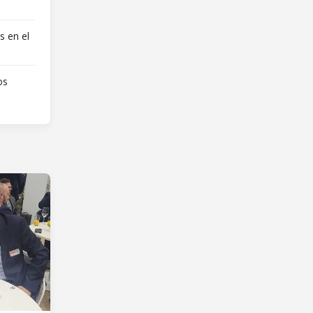
s en el
os