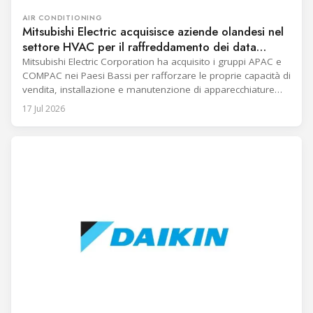
AIR CONDITIONING
Mitsubishi Electric acquisisce aziende olandesi nel
settore HVAC per il raffreddamento dei data
center
Mitsubishi Electric Corporation ha acquisito i gruppi APAC e
COMPAC nei Paesi Bassi per rafforzare le proprie capacità di
vendita, installazione e manutenzione di apparecchiature
HVAC nel mercato europeo del raffreddamento dei data
17 Jul 2026
center. La transazione è stata completata il 13 luglio tramite
la sua controllata interamente posseduta Mitsubishi Electric
Hydronics & IT Cooling Systems