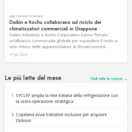
AIR CONDITIONING
Daikin e Itochu collaborano sul riciclo dei
climatizzatori commerciali in Giappone
Daikin Industries e Itochu Corporation hanno firmato
un’alleanza commerciale globale per espandere il riciclo a
ciclo chiuso delle apparecchiature di climatizzazione
commerciale in Giappone. Le aziende utilizzeranno un
17 Jul 2026
quadro di Tipo 1 nell’ambito della legge giapponese sulla
promozione delle attività di riciclo per migliorare la
circolarità delle risorse e aumentare l’uso di materiali riciclati
nei
Le più lette del mese
Vedi tutte le notizie →
1
SYCLEF amplia la rete italiana della refrigerazione con
la sesta operazione strategica
2
Copeland avvia trattative esclusive per acquisire
Dickson