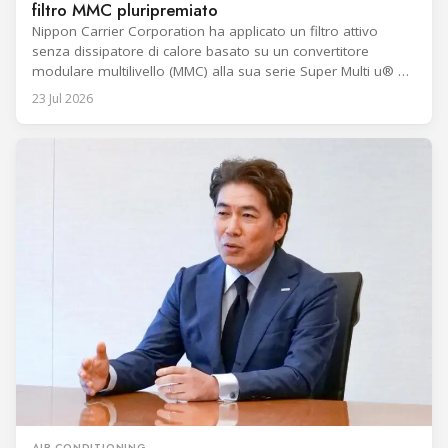
filtro MMC pluripremiato
Nippon Carrier Corporation ha applicato un filtro attivo
senza dissipatore di calore basato su un convertitore
modulare multilivello (MMC) alla sua serie Super Multi u® di
sistemi di climatizzazione multi-split per edifici. La tecnologia
23 Jul 2026
ha ricevuto l’82° Electrical Engineering Promotion Award
(Progress Award) dall’Institute of Electrical Engineers of
Japan. Il filtro attivo utilizza Si-MOSFET a
AIR CONDITIONING