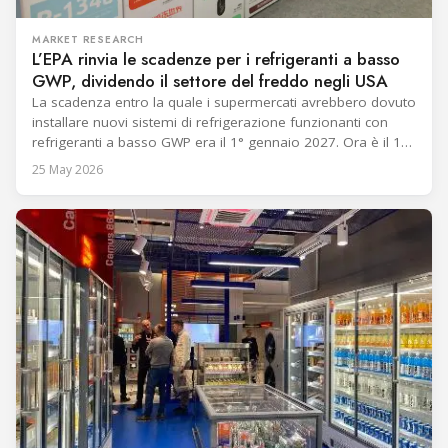
MARKET RESEARCH
L’EPA rinvia le scadenze per i refrigeranti a basso
GWP, dividendo il settore del freddo negli USA
La scadenza entro la quale i supermercati avrebbero dovuto
installare nuovi sistemi di refrigerazione funzionanti con
refrigeranti a basso GWP era il 1° gennaio 2027. Ora è il 1°
gennaio 2032. Il 21 maggio 2026, nello Studio Ovale
25 May 2026
insieme al presidente Trump, l’amministratore dell’EPA Lee
Zeldin ha annunciato le revisioni definitive del Technology
Transitions Rule