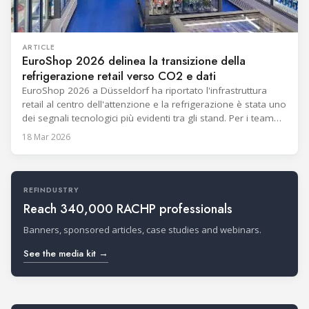
ARTICLE
EuroShop 2026 delinea la transizione della
refrigerazione retail verso CO2 e dati
EuroShop 2026 a Düsseldorf ha riportato l'infrastruttura
retail al centro dell'attenzione e la refrigerazione è stata uno
dei segnali tecnologici più evidenti tra gli stand. Per i team
della refrigerazione commerciale, il messaggio è stato
18 Mar 2026
concreto: i retailer desiderano soluzioni che riducano
l'impatto climatico offrendo al contempo risultati misurabili
nell'operatività quotidiana. La CO2 ha continuato
REFINDUSTRY
Reach 340,000 RACHP professionals
Banners, sponsored articles, case studies and webinars.
See the media kit →