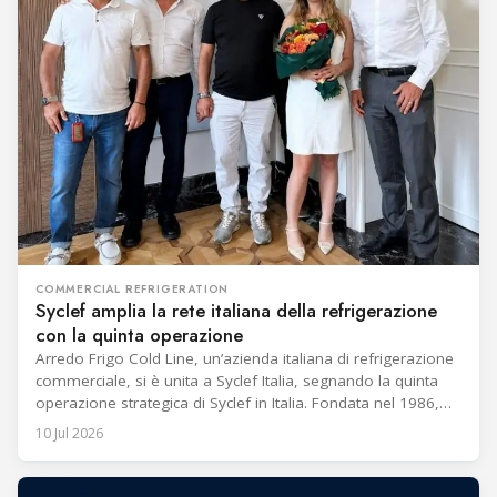
COMMERCIAL REFRIGERATION
Syclef amplia la rete italiana della refrigerazione
con la quinta operazione
Arredo Frigo Cold Line, un’azienda italiana di refrigerazione
commerciale, si è unita a Syclef Italia, segnando la quinta
operazione strategica di Syclef in Italia. Fondata nel 1986,
l’azienda impiega quasi 60 persone e manterrà il team di
10 Jul 2026
gestione esistente. Con sede nella regione italiana del
Piemonte, Arredo Frigo Cold Line fornisce, installa, esegue
la manutenzione