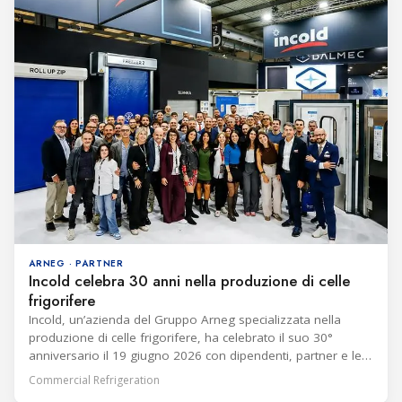
ARNEG · PARTNER
Incold celebra 30 anni nella produzione di celle
frigorifere
Incold, un’azienda del Gruppo Arneg specializzata nella
produzione di celle frigorifere, ha celebrato il suo 30°
anniversario il 19 giugno 2026 con dipendenti, partner e le
loro famiglie. L’Amministratore Delegato Filippo Finco ha
Commercial Refrigeration
affermato che due progetti sono stati particolarmente