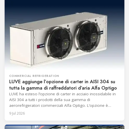
COMMERCIAL REFRIGERATION
LUVE aggiunge l’opzione di carter in AISI 304 su
tutta la gamma di raffreddatori d’aria Alfa Optigo
LUVE ha esteso l’opzione di carter in acciaio inossidabile in
AISI 304 a tutti i prodotti della sua gamma di
aerorefrigeratori commerciali Alfa Optigo. L’opzione è
destinata ad aumentare la durata e l’idoneità per ambienti
9 Jul 2026
impegnativi. Il carter in acciaio inossidabile è ora disponibile
anche per le unità cubiche Alfa Optigo FMC per tutte le