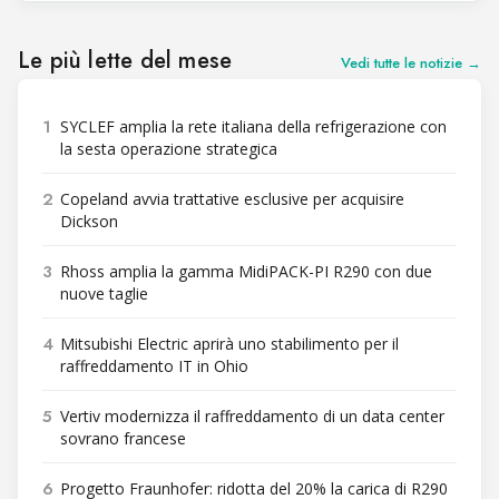
significativi nello sviluppo dell’azienda: il suo primo centro di
distribuzione per la catena di supermercati
Le più lette del mese
Vedi tutte le notizie →
1
SYCLEF amplia la rete italiana della refrigerazione con
la sesta operazione strategica
2
Copeland avvia trattative esclusive per acquisire
Dickson
3
Rhoss amplia la gamma MidiPACK-PI R290 con due
nuove taglie
4
Mitsubishi Electric aprirà uno stabilimento per il
raffreddamento IT in Ohio
5
Vertiv modernizza il raffreddamento di un data center
sovrano francese
6
Progetto Fraunhofer: ridotta del 20% la carica di R290