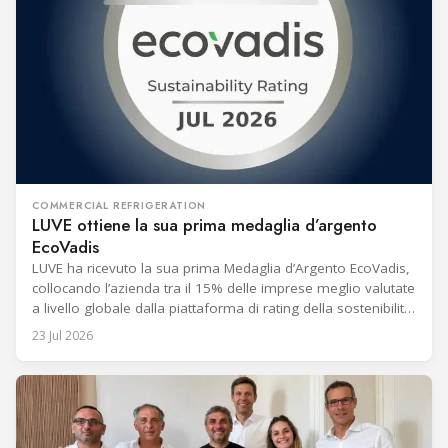
COMMERCIAL REFRIGERATION
LUVE ottiene la sua prima medaglia d’argento
EcoVadis
LUVE ha ricevuto la sua prima Medaglia d’Argento EcoVadis,
collocando l’azienda tra il 15% delle imprese meglio valutate
a livello globale dalla piattaforma di rating della sostenibilità.
Annunciato il 13 luglio 2026, il riconoscimento segna un
23 Jul 2026
miglioramento delle performance di sostenibilità
dell’azienda. La Medaglia d’Argento segue tre consecutive
Medaglie di Bronzo EcoVadis ottenute dal 2021.