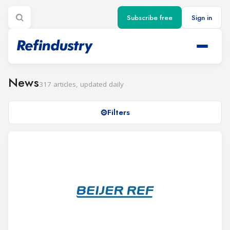
Subscribe free
Sign in
News
317 articles, updated daily
Filters